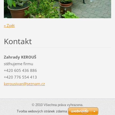
« Zpět
Kontakt
Zahrady KEROUŠ
stěhujeme firmu
+420 605 436 886
+420 776 554 413
kerousiv
an@sezna
m.cz
© 2010 Všechna práva vyhrazena.
Tvorba webových stránek zdarma